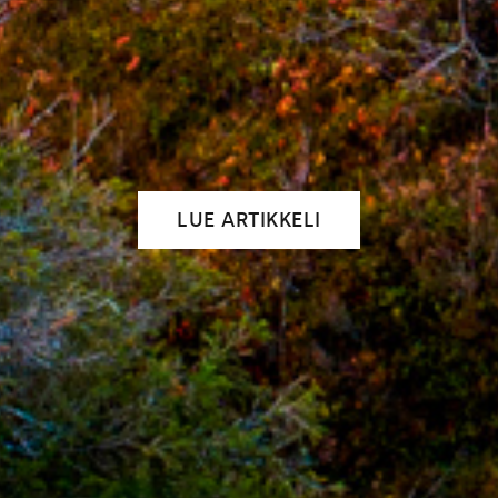
LUE ARTIKKELI